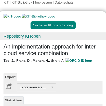
KIT
|
KIT-Bibliothek
|
Impressum
|
Datenschutz
Suche im KITopen-Katalog
Repository KITopen
An implementation approach for inter-
cloud service combination
Tao, J.
;
Franz, D.
;
Marten, H.
;
Streit, A.
Export
Exportieren als ...
Statistiken