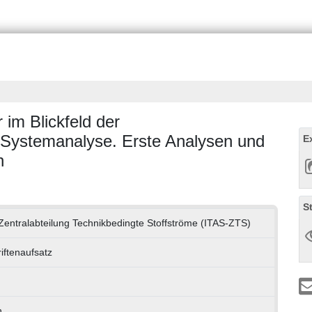
 im Blickfeld der
 Systemanalyse. Erste Analysen und
E
n
S
Zentralabteilung Technikbedingte Stoffströme (ITAS-ZTS)
riftenaufsatz
h