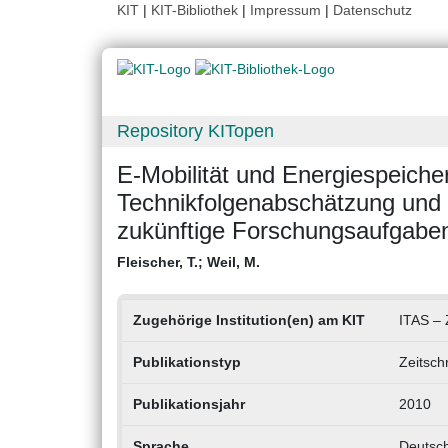
KIT
|
KIT-Bibliothek
|
Impressum
|
Datenschutz
Repository KITopen
E-Mobilität und Energiespeicher
Technikfolgenabschätzung und
zukünftige Forschungsaufgabe
Fleischer, T.
;
Weil, M.
Zugehörige Institution(en) am KIT
ITAS – 
Publikationstyp
Zeitsch
Publikationsjahr
2010
Sprache
Deutsc