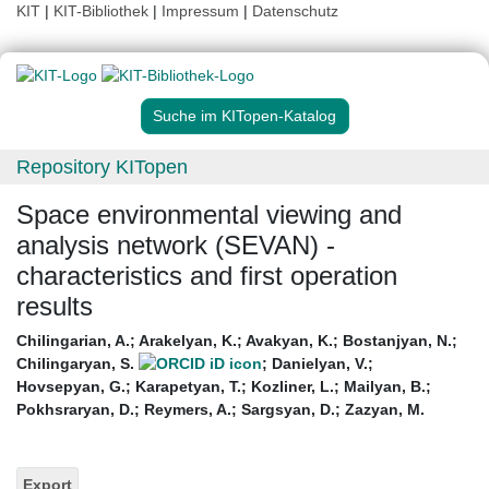
KIT
|
KIT-Bibliothek
|
Impressum
|
Datenschutz
Suche im KITopen-Katalog
Repository KITopen
Space environmental viewing and
analysis network (SEVAN) -
characteristics and first operation
results
Chilingarian, A.
;
Arakelyan, K.
;
Avakyan, K.
;
Bostanjyan, N.
;
Chilingaryan, S.
;
Danielyan, V.
;
Hovsepyan, G.
;
Karapetyan, T.
;
Kozliner, L.
;
Mailyan, B.
;
Pokhsraryan, D.
;
Reymers, A.
;
Sargsyan, D.
;
Zazyan, M.
Export