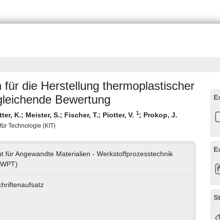
 für die Herstellung thermoplastischer
rgleichende Bewertung
E
1
tter, K.
;
Meister, S.
;
Fischer, T.
;
Piotter, V.
;
Prokop, J.
 für Technologie (KIT)
E
tut für Angewandte Materialien - Werkstoffprozesstechnik
-WPT)
chriftenaufsatz
S