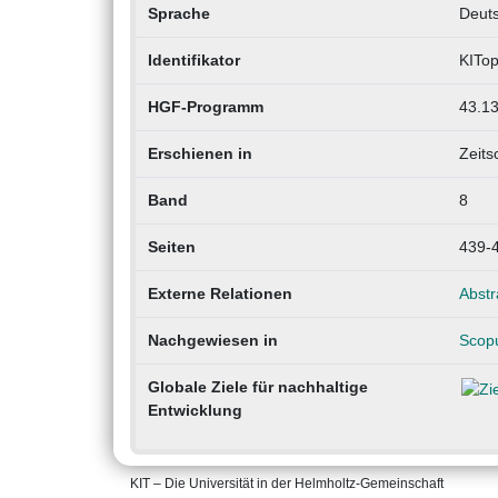
Sprache
Deut
Identifikator
KITo
HGF-Programm
43.13
Erschienen in
Zeits
Band
8
Seiten
439-
Externe Relationen
Abstr
Nachgewiesen in
Scop
Globale Ziele für nachhaltige
Entwicklung
KIT – Die Universität in der Helmholtz-Gemeinschaft