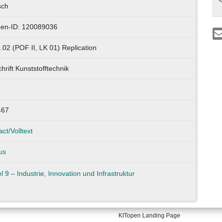
sch
pen-ID: 120089036
.02 (POF II, LK 01) Replication
chrift Kunststofftechnik
467
act/Volltext
us
KITopen Landing Page