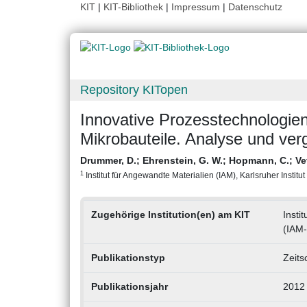
KIT
|
KIT-Bibliothek
|
Impressum
|
Datenschutz
Repository KITopen
Innovative Prozesstechnologien
Mikrobauteile. Analyse und ve
Drummer, D.
;
Ehrenstein, G. W.
;
Hopmann, C.
;
Ve
1
Institut für Angewandte Materialien (IAM), Karlsruher Institut
Zugehörige Institution(en) am KIT
Insti
(IAM
Publikationstyp
Zeits
Publikationsjahr
2012