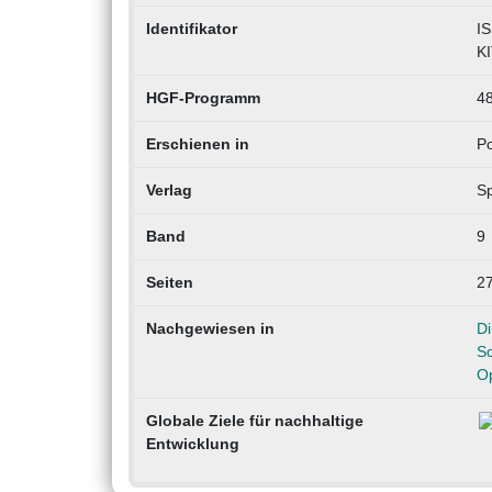
Identifikator
IS
KI
HGF-Programm
48
Erschienen in
Po
Verlag
Sp
Band
9
Seiten
2
Nachgewiesen in
D
S
O
Globale Ziele für nachhaltige
Entwicklung