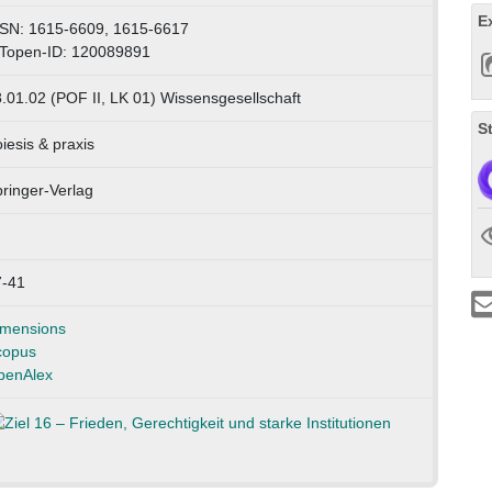
E
SN: 1615-6609, 1615-6617
Topen-ID: 120089891
.01.02 (POF II, LK 01) Wissensgesellschaft
S
iesis & praxis
ringer-Verlag
7-41
imensions
copus
penAlex