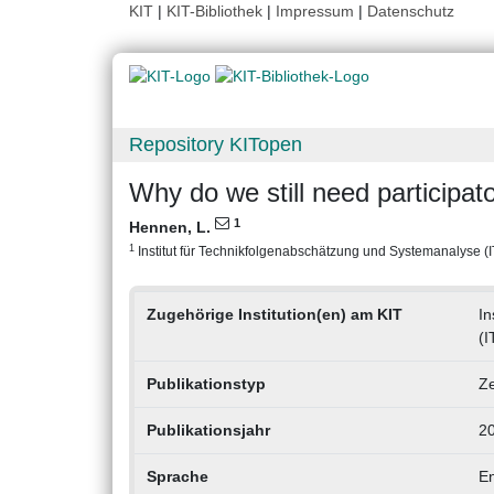
KIT
|
KIT-Bibliothek
|
Impressum
|
Datenschutz
Repository KITopen
Why do we still need participa
1
Hennen, L.
1
Institut für Technikfolgenabschätzung und Systemanalyse (ITA
Zugehörige Institution(en) am KIT
In
(I
Publikationstyp
Ze
Publikationsjahr
2
Sprache
En