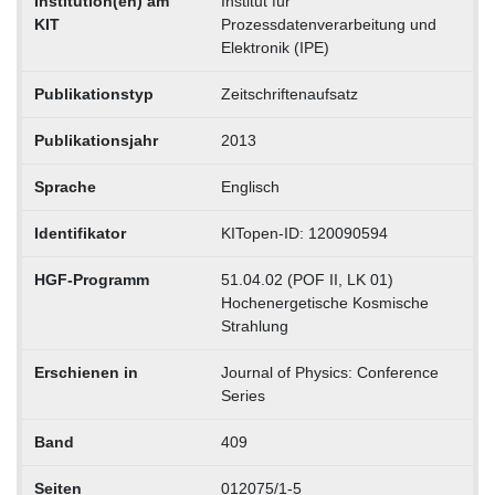
Institution(en) am
Institut für
KIT
Prozessdatenverarbeitung und
Elektronik (IPE)
Publikationstyp
Zeitschriftenaufsatz
Publikationsjahr
2013
Sprache
Englisch
Identifikator
KITopen-ID: 120090594
HGF-Programm
51.04.02 (POF II, LK 01)
Hochenergetische Kosmische
Strahlung
Erschienen in
Journal of Physics: Conference
Series
Band
409
Seiten
012075/1-5