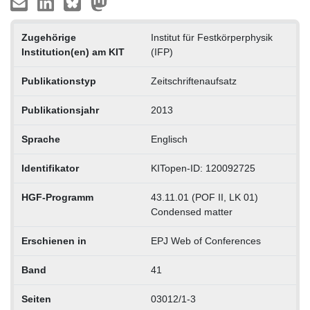
Zugehörige
Institut für Festkörperphysik
Institution(en) am KIT
(IFP)
Publikationstyp
Zeitschriftenaufsatz
Publikationsjahr
2013
Sprache
Englisch
Identifikator
KITopen-ID: 120092725
HGF-Programm
43.11.01 (POF II, LK 01)
Condensed matter
Erschienen in
EPJ Web of Conferences
Band
41
Seiten
03012/1-3