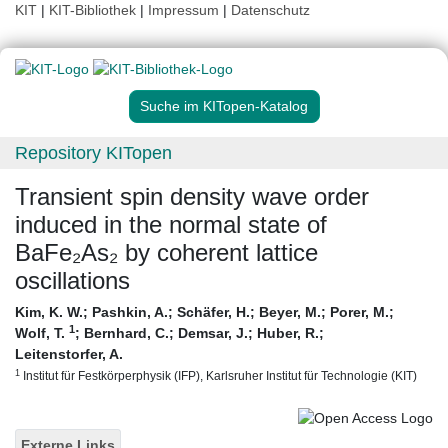
KIT
|
KIT-Bibliothek
|
Impressum
|
Datenschutz
Suche im KITopen-Katalog
Repository KITopen
Transient spin density wave order
induced in the normal state of
BaFe₂As₂ by coherent lattice
oscillations
Kim, K. W.
;
Pashkin, A.
;
Schäfer, H.
;
Beyer, M.
;
Porer, M.
;
1
Wolf, T.
;
Bernhard, C.
;
Demsar, J.
;
Huber, R.
;
Leitenstorfer, A.
1
Institut für Festkörperphysik (IFP), Karlsruher Institut für Technologie (KIT)
Externe Links