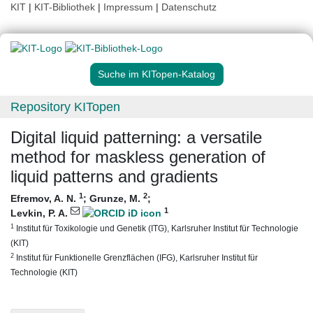
KIT
|
KIT-Bibliothek
|
Impressum
|
Datenschutz
Suche im KITopen-Katalog
Repository KITopen
Digital liquid patterning: a versatile
method for maskless generation of
liquid patterns and gradients
1
2
Efremov, A. N.
;
Grunze, M.
;
1
Levkin, P. A.
1
Institut für Toxikologie und Genetik (ITG), Karlsruher Institut für Technologie
(KIT)
2
Institut für Funktionelle Grenzflächen (IFG), Karlsruher Institut für
Technologie (KIT)