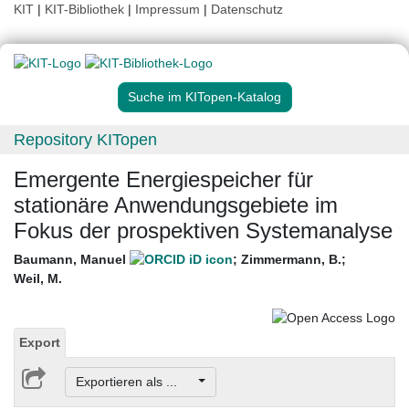
KIT
|
KIT-Bibliothek
|
Impressum
|
Datenschutz
Suche im KITopen-Katalog
Repository KITopen
Emergente Energiespeicher für
stationäre Anwendungsgebiete im
Fokus der prospektiven Systemanalyse
Baumann, Manuel
;
Zimmermann, B.
;
Weil, M.
Export
Exportieren als ...