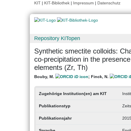
KIT
|
KIT-Bibliothek
|
Impressum
|
Datenschutz
Repository KITopen
Synthetic smectite colloids: Cha
co-precipitation in the presence
elements (Zr, Th)
Bouby, M.
;
Finck, N.
Zugehörige Institution(en) am KIT
Inst
Publikationstyp
Zeit
Publikationsjahr
201
Sprache
Engl