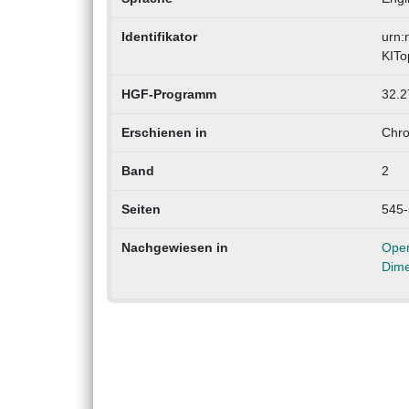
Identifikator
urn:
KITo
HGF-Programm
32.2
Erschienen in
Chr
Band
2
Seiten
545-
Nachgewiesen in
Ope
Dime