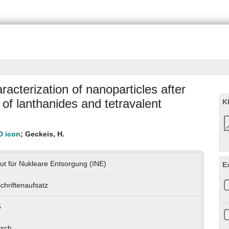
racterization of nanoparticles after
 of lanthanides and tetravalent
K
;
Geckeis, H.
itut für Nukleare Entsorgung (INE)
E
schriftenaufsatz
5
isch