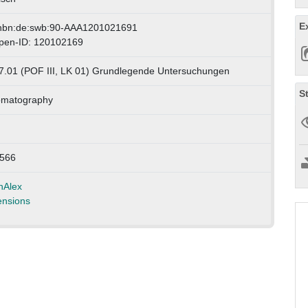
E
nbn:de:swb:90-AAA1201021691
pen-ID: 120102169
7.01 (POF III, LK 01) Grundlegende Untersuchungen
S
omatography
566
nAlex
nsions