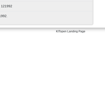
: 121992
1992.
KITopen Landing Page