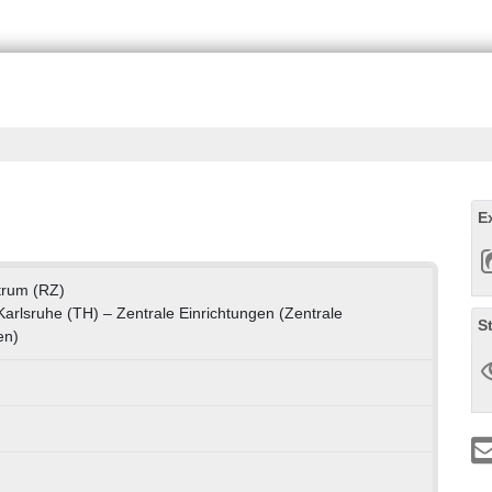
E
rum (RZ)
 Karlsruhe (TH) – Zentrale Einrichtungen (Zentrale
S
en)