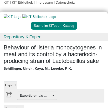
KIT
|
KIT-Bibliothek
|
Impressum
|
Datenschutz
Suche im KITopen-Katalog
Repository KITopen
Behaviour of listeria monocytogenes in
meat and its control by a bacteriocin-
producing strain of Lactobacillus sake
Schillinger, Ulrich
;
Kaya, M.
;
Luecke, F. K.
Export
Exportieren als ...