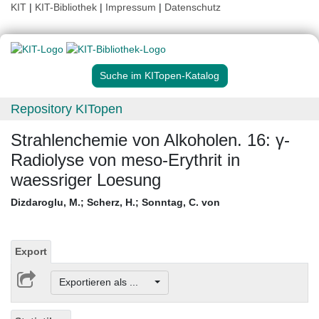
KIT
|
KIT-Bibliothek
|
Impressum
|
Datenschutz
Suche im KITopen-Katalog
Repository KITopen
Strahlenchemie von Alkoholen. 16: γ-
Radiolyse von meso-Erythrit in
waessriger Loesung
Dizdaroglu, M.
;
Scherz, H.
;
Sonntag, C. von
Export
Exportieren als ...