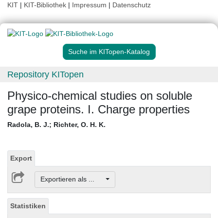
KIT
|
KIT-Bibliothek
|
Impressum
|
Datenschutz
Suche im KITopen-Katalog
Repository KITopen
Physico-chemical studies on soluble
grape proteins. I. Charge properties
Radola, B. J.
;
Richter, O. H. K.
Export
Exportieren als ...
Statistiken