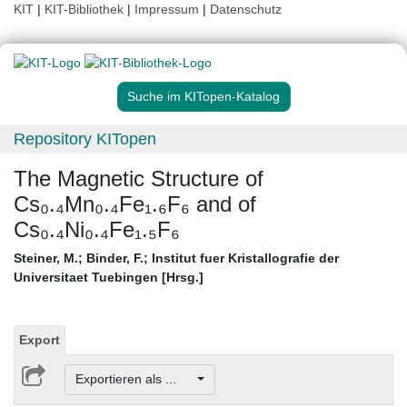
KIT
|
KIT-Bibliothek
|
Impressum
|
Datenschutz
Suche im KITopen-Katalog
Repository KITopen
The Magnetic Structure of
Cs₀.₄Mn₀.₄Fe₁.₆F₆ and of
Cs₀.₄Ni₀.₄Fe₁.₅F₆
Steiner, M.
;
Binder, F.
;
Institut fuer Kristallografie der
Universitaet Tuebingen [Hrsg.]
Export
Exportieren als ...