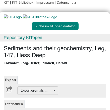
KIT
|
KIT-Bibliothek
|
Impressum
|
Datenschutz
Suche im KITopen-Katalog
Repository KITopen
Sediments and their geochemistry, Leg,
147, Hess Deep
Eckhardt, Jörg-Detlef
;
Puchelt, Harald
Export
Exportieren als ...
Statistiken