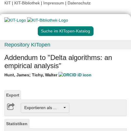
KIT
|
KIT-Bibliothek
|
Impressum
|
Datenschutz
Suche im KITopen-Katalog
Repository KITopen
Addendum to "Delta algorithms: an
empirical analysis"
Hunt, James
;
Tichy, Walter
Export
Exportieren als ...
Statistiken