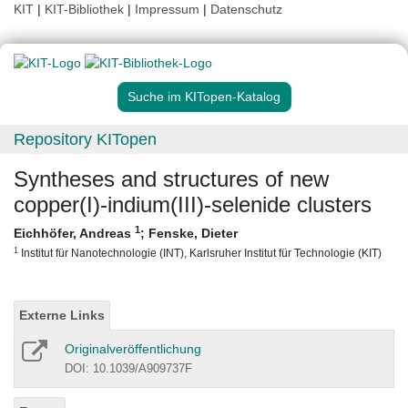
KIT
|
KIT-Bibliothek
|
Impressum
|
Datenschutz
Suche im KITopen-Katalog
Repository KITopen
Syntheses and structures of new
copper(I)-indium(III)-selenide clusters
1
Eichhöfer, Andreas
;
Fenske, Dieter
1
Institut für Nanotechnologie (INT), Karlsruher Institut für Technologie (KIT)
Externe Links
Originalveröffentlichung
DOI: 10.1039/A909737F