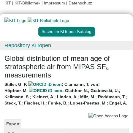
KIT
|
KIT-Bibliothek
|
Impressum
|
Datenschutz
Suche im KITopen-Katalog
Repository KITopen
Global distribution of mean age of
stratospheric air from MIPAS SF₆
measurements
Stiller, G. P.
;
Clarmann, T. von
;
Höpfner, M.
;
Glatthor, N.
;
Grabowski, U.
;
Kellmann, S.
;
Kleinert, A.
;
Linden, A.
;
Milz, M.
;
Reddmann, T.
;
Steck, T.
;
Fischer, H.
;
Funke, B.
;
Lopez-Puertas, M.
;
Engel, A.
Export