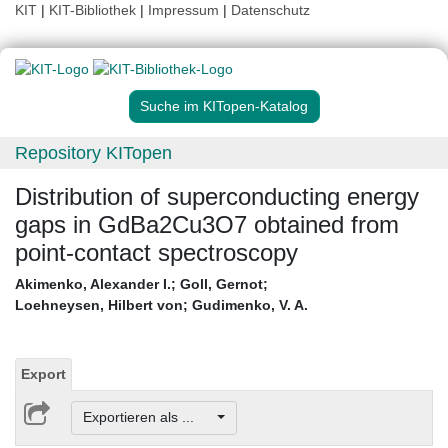
KIT
|
KIT-Bibliothek
|
Impressum
|
Datenschutz
Suche im KITopen-Katalog
Repository KITopen
Distribution of superconducting energy
gaps in GdBa2Cu3O7 obtained from
point-contact spectroscopy
Akimenko, Alexander I.
;
Goll, Gernot
;
Loehneysen, Hilbert von
;
Gudimenko, V. A.
Export
Exportieren als ...