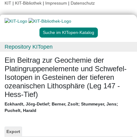
KIT
|
KIT-Bibliothek
|
Impressum
|
Datenschutz
Suche im KITopen-Katalog
Repository KITopen
Ein Beitrag zur Geochemie der
Platingruppenelemente und Schwefel-
Isotopen in Gesteinen der tieferen
ozeanischen Lithosphäre (Leg 147 -
Hess-Tief)
Eckhardt, Jörg-Detlef
;
Berner, Zsolt
;
Stummeyer, Jens
;
Puchelt, Harald
Export