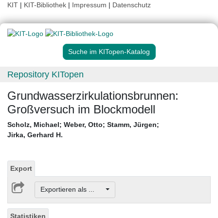
KIT
|
KIT-Bibliothek
|
Impressum
|
Datenschutz
Suche im KITopen-Katalog
Repository KITopen
Grundwasserzirkulationsbrunnen:
Großversuch im Blockmodell
Scholz, Michael
;
Weber, Otto
;
Stamm, Jürgen
;
Jirka, Gerhard H.
Export
Exportieren als ...
Statistiken