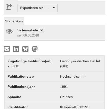
Exportieren als ...
Statistiken
Seitenaufrufe: 51
seit 06.08.2018
Zugehörige Institution(en)
Geophysikalisches Institut
am KIT
(GPI)
Publikationstyp
Hochschulschrift
Publikationsjahr
1991
Sprache
Deutsch
Identifikator
KITopen-ID: 13191