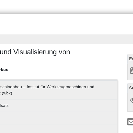
 und Visualisierung von
E
rkus
aschinenbau – Institut für Werkzeugmaschinen und
S
k (wbk)
fsatz