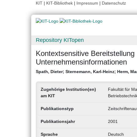
KIT
|
KIT-Bibliothek
|
Impressum
|
Datenschutz
Repository KITopen
Kontextsensitive Bereitstellung
Unternehmensinformationen
Spath, Dieter
;
Sternemann, Karl-Heinz
;
Herm, Ma
Zugehörige Institution(en)
Fakultät für M
am KIT
Betriebstechni
Publikationstyp
Zeitschriftenau
Publikationsjahr
2001
Sprache
Deutsch