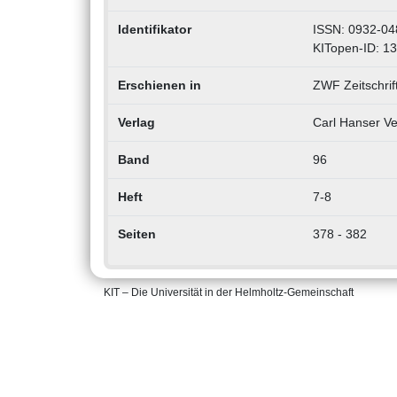
Identifikator
ISSN: 0932-04
KITopen-ID: 1
Erschienen in
ZWF Zeitschrift
Verlag
Carl Hanser Ve
Band
96
Heft
7-8
Seiten
378 - 382
KIT – Die Universität in der Helmholtz-Gemeinschaft