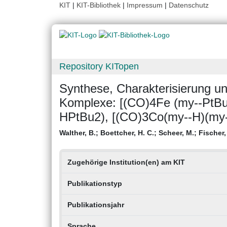
KIT
|
KIT-Bibliothek
|
Impressum
|
Datenschutz
Repository KITopen
Synthese, Charakterisierung un
Komplexe: [(CO)4Fe (my--PtBu
HPtBu2), [(CO)3Co(my--H)(my
Walther, B.
;
Boettcher, H. C.
;
Scheer, M.
;
Fischer,
Zugehörige Institution(en) am KIT
Publikationstyp
Publikationsjahr
Sprache