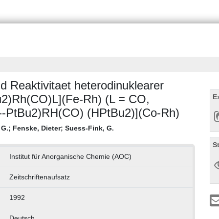
d Reaktivitaet heterodinuklearer
2)Rh(CO)L](Fe-Rh) (L = CO,
E
--PtBu2)RH(CO) (HPtBu2)](Co-Rh)
 G.
;
Fenske, Dieter
;
Suess-Fink, G.
S
Institut für Anorganische Chemie (AOC)
Zeitschriftenaufsatz
1992
Deutsch