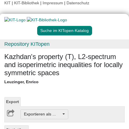
KIT
|
KIT-Bibliothek
|
Impressum
|
Datenschutz
Suche im KITopen-Katalog
Repository KITopen
Kazhdan's property (T), L2-spectrum
and isoperimetric inequalities for locally
symmetric spaces
Leuzinger, Enrico
Export
Exportieren als ...