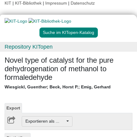
KIT
|
KIT-Bibliothek
|
Impressum
|
Datenschutz
Suche im KITopen-Katalog
Repository KITopen
Novel type of catalyst for the pure
dehydrogenation of methanol to
formaledehyde
Wiesgickl, Guenther
;
Beck, Horst P.
;
Emig, Gerhard
Export
Exportieren als ...