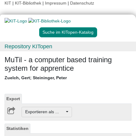
KIT
|
KIT-Bibliothek
|
Impressum
|
Datenschutz
Suche im KITopen-Katalog
Repository KITopen
MuTil - a computer based training
system for apprentice
Zuelch, Gert
;
Steininger, Peter
Export
Exportieren als ...
Statistiken