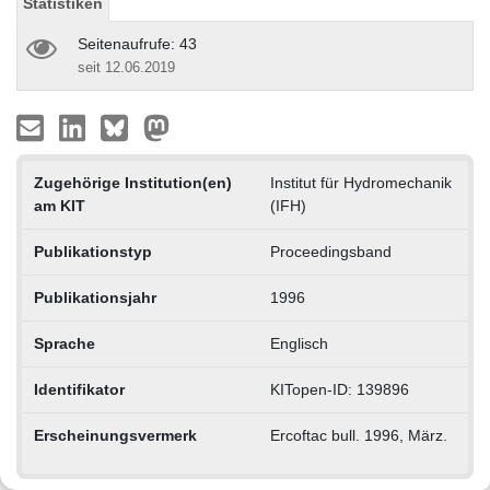
Statistiken
Seitenaufrufe: 43
seit 12.06.2019
Zugehörige Institution(en)
Institut für Hydromechanik
am KIT
(IFH)
Publikationstyp
Proceedingsband
Publikationsjahr
1996
Sprache
Englisch
Identifikator
KITopen-ID: 139896
Erscheinungsvermerk
Ercoftac bull. 1996, März.