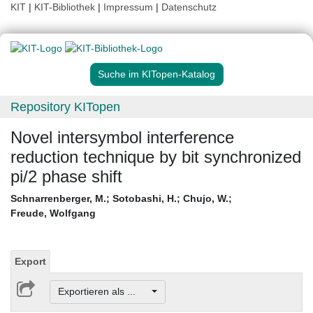
KIT
|
KIT-Bibliothek
|
Impressum
|
Datenschutz
Suche im KITopen-Katalog
Repository KITopen
Novel intersymbol interference
reduction technique by bit synchronized
pi/2 phase shift
Schnarrenberger, M.
;
Sotobashi, H.
;
Chujo, W.
;
Freude, Wolfgang
Export
Exportieren als ...