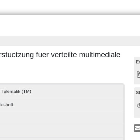
stuetzung fuer verteilte multimediale
E
ür Telematik (TM)
S
schrift