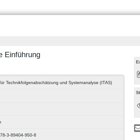
e Einführung
E
t für Technikfolgenabschätzung und Systemanalyse (ITAS)
S
h
978-3-89404-950-8