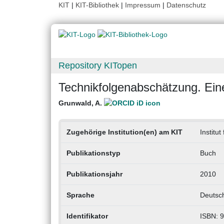
KIT
|
KIT-Bibliothek
|
Impressum
|
Datenschutz
Repository KITopen
Technikfolgenabschätzung. Ein
Grunwald, A.
Zugehörige Institution(en) am KIT
Institu
Publikationstyp
Buch
Publikationsjahr
2010
Sprache
Deutsc
Identifikator
ISBN: 