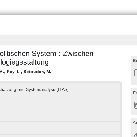
olitischen System : Zwischen
logiegestaltung
E
M.
;
Rey, L.
;
Sotoudeh, M.
bschätzung und Systemanalyse (ITAS)
E
S