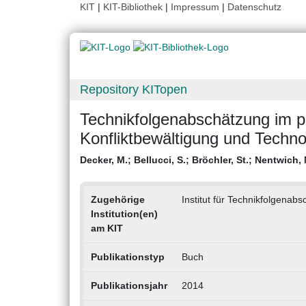
KIT
|
KIT-Bibliothek
|
Impressum
|
Datenschutz
Repository KITopen
Technikfolgenabschätzung im p
Konfliktbewältigung und Techno
Decker, M.
;
Bellucci, S.
;
Bröchler, St.
;
Nentwich, 
Zugehörige
Institut für Technikfolgena
Institution(en)
am KIT
Publikationstyp
Buch
Publikationsjahr
2014