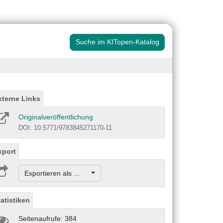
Suche im KITopen-Katalog
xterne Links
Originalveröffentlichung
DOI: 10.5771/9783845271170-11
xport
Exportieren als ...
tatistiken
Seitenaufrufe: 384