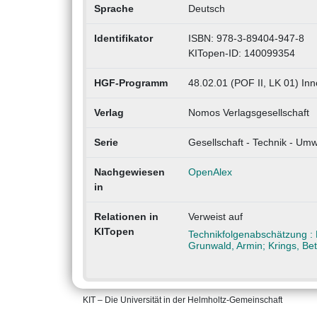
Sprache
Deutsch
Identifikator
ISBN: 978-3-89404-947-8
KITopen-ID: 140099354
HGF-Programm
48.02.01 (POF II, LK 01) In
Verlag
Nomos Verlagsgesellschaft
Serie
Gesellschaft - Technik - Umwe
Nachgewiesen
OpenAlex
in
Relationen in
Verweist auf
KITopen
Technikfolgenabschätzung : 
Grunwald, Armin; Krings, Be
KIT – Die Universität in der Helmholtz-Gemeinschaft