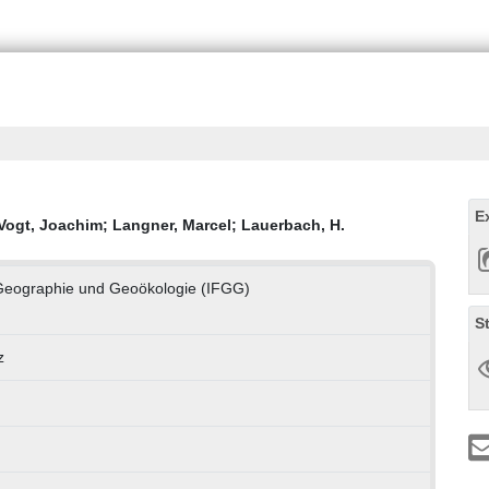
E
Vogt, Joachim
;
Langner, Marcel
;
Lauerbach, H.
r Geographie und Geoökologie (IFGG)
S
z