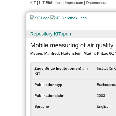
KIT
|
KIT-Bibliothek
|
Impressum
|
Datenschutz
Repository KITopen
Mobile measuring of air quality
Meurer, Manfred
;
Hartenstein, Martin
;
Fritze, G.
;
Zugehörige Institution(en) am
Institut fü
KIT
Publikationstyp
Buchaufsat
Publikationsjahr
2003
Sprache
Englisch