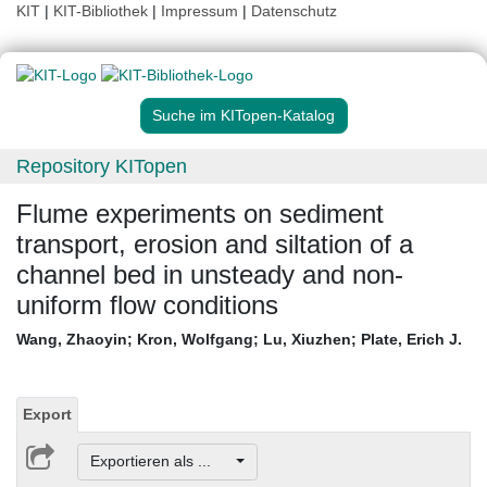
KIT
|
KIT-Bibliothek
|
Impressum
|
Datenschutz
Suche im KITopen-Katalog
Repository KITopen
Flume experiments on sediment
transport, erosion and siltation of a
channel bed in unsteady and non-
uniform flow conditions
Wang, Zhaoyin
;
Kron, Wolfgang
;
Lu, Xiuzhen
;
Plate, Erich J.
Export
Exportieren als ...