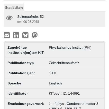
Statistiken
Seitenaufrufe: 52
seit 06.08.2018
Zugehörige
Physikalisches Institut (PHI)
Institution(en) am KIT
Publikationstyp
Zeitschriftenaufsatz
Publikationsjahr
1991
Sprache
Englisch
Identifikator
KITopen-ID: 144691
Erscheinungsvermerk
J. of phys., Condensed matter 3
(1991) S. 2309-2317.