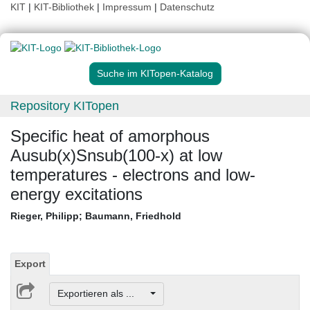
KIT
|
KIT-Bibliothek
|
Impressum
|
Datenschutz
Suche im KITopen-Katalog
Repository KITopen
Specific heat of amorphous
Ausub(x)Snsub(100-x) at low
temperatures - electrons and low-
energy excitations
Rieger, Philipp
;
Baumann, Friedhold
Export
Exportieren als ...