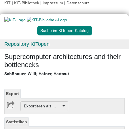
KIT
|
KIT-Bibliothek
|
Impressum
|
Datenschutz
Suche im KITopen-Katalog
Repository KITopen
Supercomputer architectures and their
bottlenecks
Schönauer, Willi
;
Häfner, Hartmut
Export
Exportieren als ...
Statistiken