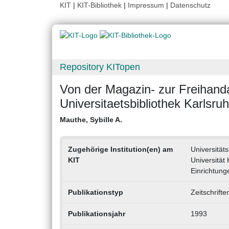
KIT
|
KIT-Bibliothek
|
Impressum
|
Datenschutz
Repository KITopen
Von der Magazin- zur Freihand
Universitaetsbibliothek Karlsru
Mauthe, Sybille A.
Zugehörige Institution(en) am
Universitäts
KIT
Universität
Einrichtung
Publikationstyp
Zeitschrifte
Publikationsjahr
1993