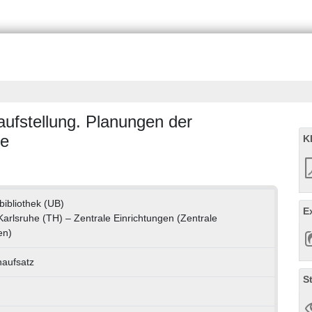
aufstellung. Planungen der
he
K
bibliothek (UB)
E
 Karlsruhe (TH) – Zentrale Einrichtungen (Zentrale
en)
naufsatz
S