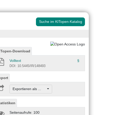
Suche im KITopen-Katalog
ITopen-Download
Volltext
§
DOI: 10.5445/IR/148493
xport
Exportieren als ...
tatistiken
Seitenaufrufe: 100