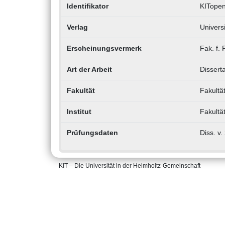
Identifikator
KITopen
Verlag
Univers
Erscheinungsvermerk
Fak. f. 
Art der Arbeit
Disserta
Fakultät
Fakultä
Institut
Fakultät
Prüfungsdaten
Diss. v.
KIT – Die Universität in der Helmholtz-Gemeinschaft