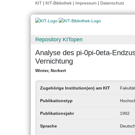
KIT
|
KIT-Bibliothek
|
Impressum
|
Datenschutz
Repository KITopen
Analyse des pi-0pi-0eta-Endzus
Vernichtung
Winter, Norbert
Zugehörige Institution(en) am KIT
Fakultät
Publikationstyp
Hochsch
Publikationsjahr
1992
Sprache
Deutsc