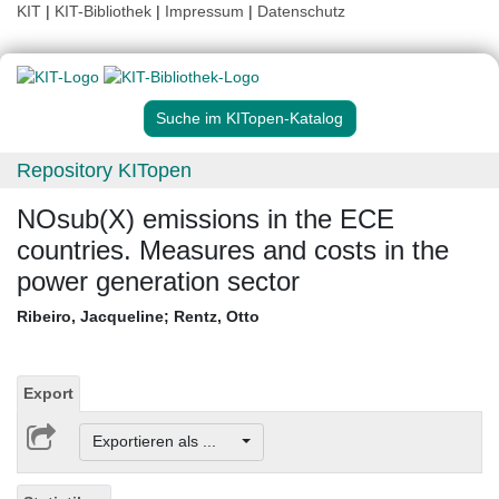
KIT
|
KIT-Bibliothek
|
Impressum
|
Datenschutz
Suche im KITopen-Katalog
Repository KITopen
NOsub(X) emissions in the ECE
countries. Measures and costs in the
power generation sector
Ribeiro, Jacqueline
;
Rentz, Otto
Export
Exportieren als ...