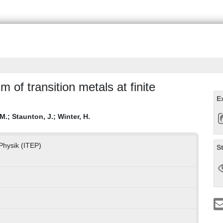
 of transition metals at finite
E
 M.
;
Staunton, J.
;
Winter, H.
 Physik (ITEP)
S