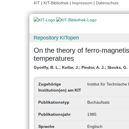
KIT
|
KIT-Bibliothek
|
Impressum
|
Datenschutz
Repository KITopen
On the theory of ferro-magnetism
temperatures
Gyorffy, B. L.
;
Kollar, J.
;
Pindor, A. J.
;
Stocks, G.
Zugehörige
Institut für Technische
Institution(en) am KIT
Publikationstyp
Buchaufsatz
Publikationsjahr
1985
Sprache
Englisch