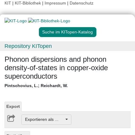
KIT
|
KIT-Bibliothek
|
Impressum
|
Datenschutz
Suche im KITopen-Katalog
Repository KITopen
Phonon dispersions and phonon
density-of-states in copper-oxide
superconductors
Pintschovius, L.
;
Reichardt, W.
Export
Exportieren als ...