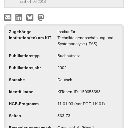
seit 01.08.2018
Zugehörige
Institut für
Institution(en) am KIT
Technikfolgenabschätzung und
Systemanalyse (ITAS)
Publikationstyp
Buchaufsatz
Publikationsjahr
2002
Sprache
Deutsch
Identifikator
KITopen-ID: 150053398
HGF-Programm
11.01.03 (Vor POF, LK 01)
Seiten
363-73
Erscheinungsvermerk
Grunwald, A. [Hrsg.]