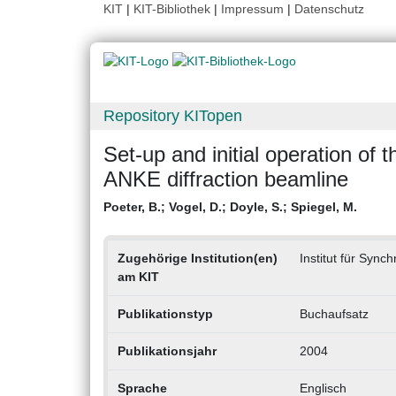
KIT
|
KIT-Bibliothek
|
Impressum
|
Datenschutz
Repository KITopen
Set-up and initial operation of
ANKE diffraction beamline
Poeter, B.
;
Vogel, D.
;
Doyle, S.
;
Spiegel, M.
Zugehörige Institution(en)
Institut für Sync
am KIT
Publikationstyp
Buchaufsatz
Publikationsjahr
2004
Sprache
Englisch