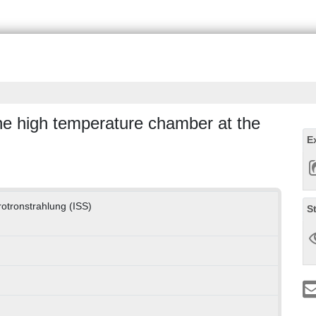
 the high temperature chamber at the
E
hrotronstrahlung (ISS)
S