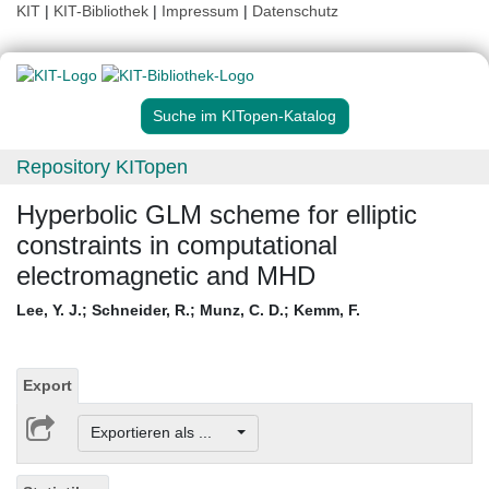
KIT
|
KIT-Bibliothek
|
Impressum
|
Datenschutz
Suche im KITopen-Katalog
Repository KITopen
Hyperbolic GLM scheme for elliptic
constraints in computational
electromagnetic and MHD
Lee, Y. J.
;
Schneider, R.
;
Munz, C. D.
;
Kemm, F.
Export
Exportieren als ...