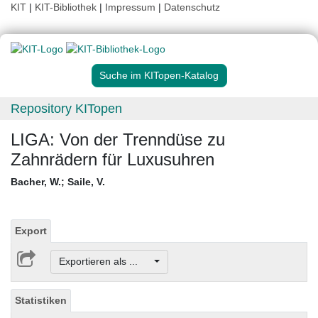
KIT
|
KIT-Bibliothek
|
Impressum
|
Datenschutz
Suche im KITopen-Katalog
Repository KITopen
LIGA: Von der Trenndüse zu
Zahnrädern für Luxusuhren
Bacher, W.
;
Saile, V.
Export
Exportieren als ...
Statistiken