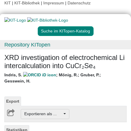
KIT
|
KIT-Bibliothek
|
Impressum
|
Datenschutz
Suche im KITopen-Katalog
Repository KITopen
XRD investigation of electrochemical Li
intercalculation into CuCr₂Se₄
Indris, S.
;
Mönig, R.
;
Gruber, P.
;
Gesswein, H.
Export
Exportieren als ...
Statistiken