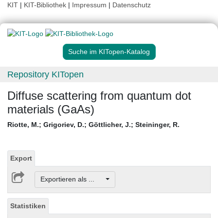
KIT
|
KIT-Bibliothek
|
Impressum
|
Datenschutz
Suche im KITopen-Katalog
Repository KITopen
Diffuse scattering from quantum dot
materials (GaAs)
Riotte, M.
;
Grigoriev, D.
;
Göttlicher, J.
;
Steininger, R.
Export
Exportieren als ...
Statistiken