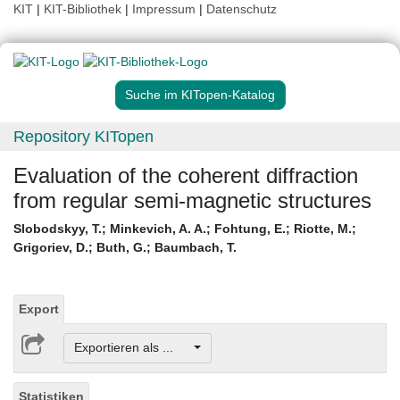
KIT
|
KIT-Bibliothek
|
Impressum
|
Datenschutz
Suche im KITopen-Katalog
Repository KITopen
Evaluation of the coherent diffraction
from regular semi-magnetic structures
Slobodskyy, T.
;
Minkevich, A. A.
;
Fohtung, E.
;
Riotte, M.
;
Grigoriev, D.
;
Buth, G.
;
Baumbach, T.
Export
Exportieren als ...
Statistiken