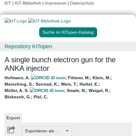
KIT
|
KIT-Bibliothek
|
Impressum
|
Datenschutz
Suche im KITopen-Katalog
Repository KITopen
A single bunch electron gun for the
ANKA injector
Hofmann, A.
;
Fitterer, M.
;
Klein, M.
;
Marsching, S.
;
Sonnad, K.
;
Weis, T.
;
Huttel, E.
;
Müller, A. S.
;
Smale, N.
;
Weigel, R.
;
Blokesch, G.
;
Piel, C.
Export
Exportieren als ...